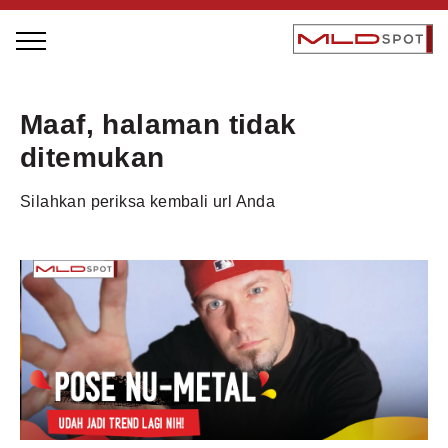
STAGE BUS JAZZ TOUR
Maaf, halaman tidak
LOCAL GREATNESS
ditemukan
INSPIRING PEOPLE
Silahkan periksa kembali url Anda
INSPIRING PRODUCTS
INSPIRING PLACES
INSPIRING COMMUNITIES
TRENDING
EVENTS
MLDPODCAST
VIDEOS