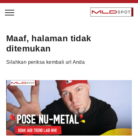
STAGE BUS JAZZ TOUR
Maaf, halaman tidak
LOCAL GREATNESS
ditemukan
INSPIRING PEOPLE
Silahkan periksa kembali url Anda
INSPIRING PRODUCTS
INSPIRING PLACES
INSPIRING COMMUNITIES
TRENDING
EVENTS
MLDPODCAST
VIDEOS