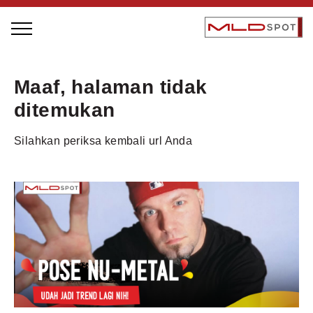
STAGE BUS JAZZ TOUR
Maaf, halaman tidak
LOCAL GREATNESS
ditemukan
INSPIRING PEOPLE
Silahkan periksa kembali url Anda
INSPIRING PRODUCTS
INSPIRING PLACES
INSPIRING COMMUNITIES
TRENDING
EVENTS
MLDPODCAST
VIDEOS