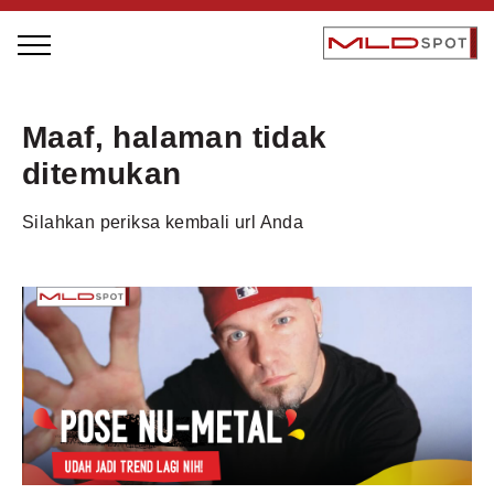
STAGE BUS JAZZ TOUR
Maaf, halaman tidak
LOCAL GREATNESS
ditemukan
INSPIRING PEOPLE
Silahkan periksa kembali url Anda
INSPIRING PRODUCTS
INSPIRING PLACES
INSPIRING COMMUNITIES
TRENDING
EVENTS
MLDPODCAST
VIDEOS