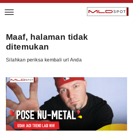
STAGE BUS JAZZ TOUR
Maaf, halaman tidak
LOCAL GREATNESS
ditemukan
INSPIRING PEOPLE
Silahkan periksa kembali url Anda
INSPIRING PRODUCTS
INSPIRING PLACES
INSPIRING COMMUNITIES
TRENDING
EVENTS
MLDPODCAST
VIDEOS