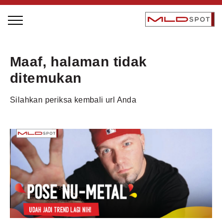
STAGE BUS JAZZ TOUR
Maaf, halaman tidak
LOCAL GREATNESS
ditemukan
INSPIRING PEOPLE
Silahkan periksa kembali url Anda
INSPIRING PRODUCTS
INSPIRING PLACES
INSPIRING COMMUNITIES
TRENDING
EVENTS
MLDPODCAST
VIDEOS