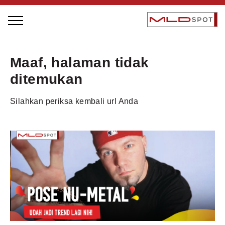
STAGE BUS JAZZ TOUR
Maaf, halaman tidak
LOCAL GREATNESS
ditemukan
INSPIRING PEOPLE
Silahkan periksa kembali url Anda
INSPIRING PRODUCTS
INSPIRING PLACES
INSPIRING COMMUNITIES
TRENDING
EVENTS
MLDPODCAST
VIDEOS