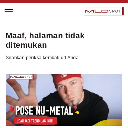
STAGE BUS JAZZ TOUR
Maaf, halaman tidak
LOCAL GREATNESS
ditemukan
INSPIRING PEOPLE
Silahkan periksa kembali url Anda
INSPIRING PRODUCTS
INSPIRING PLACES
INSPIRING COMMUNITIES
TRENDING
EVENTS
MLDPODCAST
VIDEOS