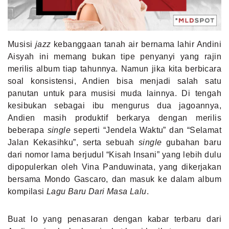
MLDPOINTS
Musisi
jazz
kebanggaan tanah air bernama lahir Andini
SEARCH
Aisyah ini memang bukan tipe penyanyi yang rajin
merilis album tiap tahunnya. Namun jika kita berbicara
soal konsistensi, Andien bisa menjadi salah satu
panutan untuk para musisi muda lainnya. Di tengah
kesibukan sebagai ibu mengurus dua jagoannya,
Andien masih produktif berkarya dengan merilis
beberapa
single
seperti “Jendela Waktu” dan “Selamat
Jalan Kekasihku”, serta sebuah
single
gubahan baru
dari nomor lama berjudul “Kisah Insani” yang lebih dulu
dipopulerkan oleh Vina Panduwinata, yang dikerjakan
bersama Mondo Gascaro, dan masuk ke dalam album
kompilasi
Lagu Baru Dari Masa Lalu
.
Buat lo yang penasaran dengan kabar terbaru dari