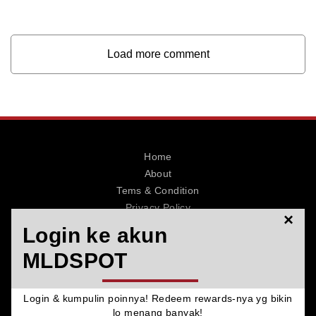
Load more comment
Home
About
Tems & Condition
Privacy Policy
×
Contact
Login ke akun
MLDSPOT
Login & kumpulin poinnya! Redeem rewards-nya yg bikin
© 2026 MLDSPOT. All Rights Reserved.
lo menang banyak!