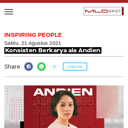
STAGE BUS JAZZ TOUR
INSPIRING PEOPLE
LOCAL GREATNESS
Sabtu, 21 Agustus 2021
Konsisten Berkarya ala Andien
INSPIRING PEOPLE
INSPIRING PRODUCTS
Share
Copy link
INSPIRING PLACES
INSPIRING COMMUNITIES
TRENDING
EVENTS
MLDPODCAST
VIDEOS