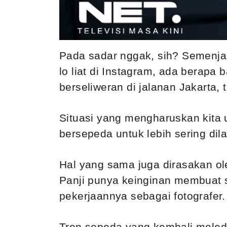
Pada sadar nggak, sih? Semenj
lo liat di Instagram, ada berap
berseliweran di jalanan Jakarta, 
Situasi yang mengharuskan kita
bersepeda untuk lebih sering di
Hal yang sama juga dirasakan ol
Panji punya keinginan membuat
pekerjaannya sebagai fotografer.
Tren sepeda yang kembali meled