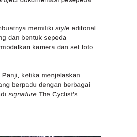
mbuatnya memiliki
style
editorial
ang dan bentuk sepeda
rmodalkan kamera dan set foto
ar Panji, ketika menjelaskan
ang berpadu dengan berbagai
adi
signature
The Cyclist’s