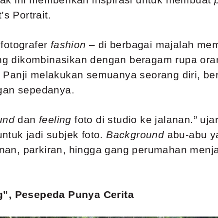
s Portrait.
fotografer
fashion
– di berbagai majalah me
yang dikombinasikan dengan beragam rupa or
 Panji melakukan semuanya seorang diri, be
gan sepedanya.
und
dan
feeling
foto di studio ke jalanan.” uj
tuk jadi subjek foto.
Background
abu-abu y
lanan, parkiran, hingga gang perumahan menj
g”, Pesepeda Punya Cerita