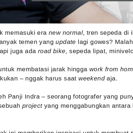
ak memasuki era
new normal
, tren sepeda di
a banyak temen yang
update
lagi gowes? Mala
tapi juga ada
road bike
, sepeda lipat, minive
 untuk membatasi jarak hingga
work from ho
lakukan – nggak harus saat
weekend
aja.
eh Panji Indra – seorang fotografer yang pun
 sebuah
project
yang menggabungkan antara 
ak ini memberikan inspirasi untuk membuat