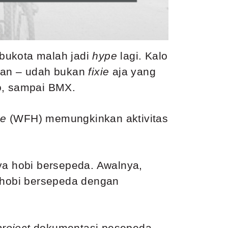
 ibukota malah jadi
hype
lagi. Kalo
han – udah bukan
fixie
aja yang
lo, sampai BMX.
me
(WFH) memungkinkan aktivitas
ya hobi bersepeda. Awalnya,
hobi bersepeda dengan
project
dokumentasi pesepeda