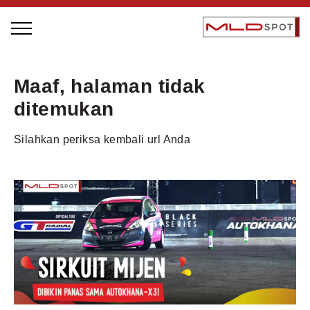
STAGE BUS JAZZ TOUR
Maaf, halaman tidak
LOCAL GREATNESS
ditemukan
INSPIRING PEOPLE
Silahkan periksa kembali url Anda
INSPIRING PRODUCTS
INSPIRING PLACES
INSPIRING COMMUNITIES
TRENDING
EVENTS
MLDPODCAST
VIDEOS