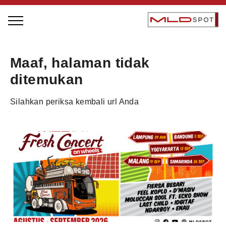
STAGE BUS JAZZ TOUR
Maaf, halaman tidak
LOCAL GREATNESS
ditemukan
INSPIRING PEOPLE
Silahkan periksa kembali url Anda
INSPIRING PRODUCTS
INSPIRING PLACES
INSPIRING COMMUNITIES
TRENDING
EVENTS
MLDPODCAST
VIDEOS