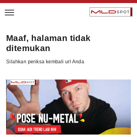
STAGE BUS JAZZ TOUR
Maaf, halaman tidak
LOCAL GREATNESS
ditemukan
INSPIRING PEOPLE
Silahkan periksa kembali url Anda
INSPIRING PRODUCTS
INSPIRING PLACES
INSPIRING COMMUNITIES
TRENDING
EVENTS
MLDPODCAST
VIDEOS