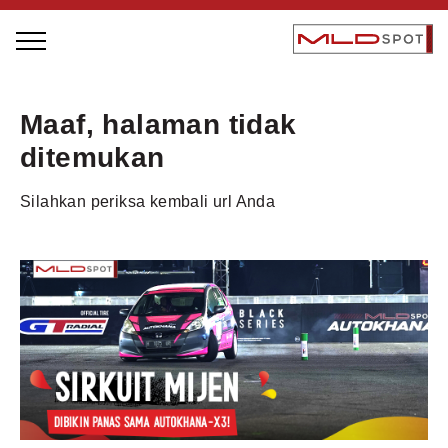
STAGE BUS JAZZ TOUR
Maaf, halaman tidak
LOCAL GREATNESS
ditemukan
INSPIRING PEOPLE
Silahkan periksa kembali url Anda
INSPIRING PRODUCTS
INSPIRING PLACES
INSPIRING COMMUNITIES
TRENDING
EVENTS
MLDPODCAST
VIDEOS