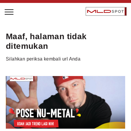
STAGE BUS JAZZ TOUR
Maaf, halaman tidak
LOCAL GREATNESS
ditemukan
INSPIRING PEOPLE
Silahkan periksa kembali url Anda
INSPIRING PRODUCTS
INSPIRING PLACES
INSPIRING COMMUNITIES
TRENDING
EVENTS
MLDPODCAST
VIDEOS