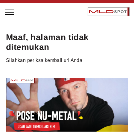
STAGE BUS JAZZ TOUR
Maaf, halaman tidak
LOCAL GREATNESS
ditemukan
INSPIRING PEOPLE
Silahkan periksa kembali url Anda
INSPIRING PRODUCTS
INSPIRING PLACES
INSPIRING COMMUNITIES
TRENDING
EVENTS
MLDPODCAST
VIDEOS