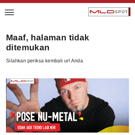
STAGE BUS JAZZ TOUR
Maaf, halaman tidak
LOCAL GREATNESS
ditemukan
INSPIRING PEOPLE
Silahkan periksa kembali url Anda
INSPIRING PRODUCTS
INSPIRING PLACES
INSPIRING COMMUNITIES
TRENDING
EVENTS
MLDPODCAST
VIDEOS