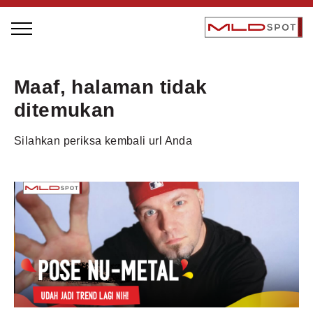
STAGE BUS JAZZ TOUR
Maaf, halaman tidak
LOCAL GREATNESS
ditemukan
INSPIRING PEOPLE
Silahkan periksa kembali url Anda
INSPIRING PRODUCTS
INSPIRING PLACES
INSPIRING COMMUNITIES
TRENDING
EVENTS
MLDPODCAST
VIDEOS