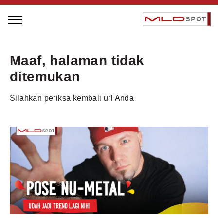
STAGE BUS JAZZ TOUR
Maaf, halaman tidak
LOCAL GREATNESS
ditemukan
INSPIRING PEOPLE
Silahkan periksa kembali url Anda
INSPIRING PRODUCTS
INSPIRING PLACES
INSPIRING COMMUNITIES
TRENDING
EVENTS
MLDPODCAST
VIDEOS