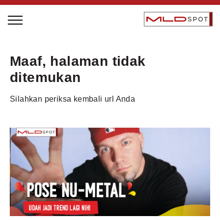
STAGE BUS JAZZ TOUR
Maaf, halaman tidak
LOCAL GREATNESS
ditemukan
INSPIRING PEOPLE
Silahkan periksa kembali url Anda
INSPIRING PRODUCTS
INSPIRING PLACES
INSPIRING COMMUNITIES
TRENDING
EVENTS
MLDPODCAST
VIDEOS