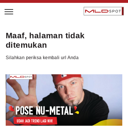
STAGE BUS JAZZ TOUR
Maaf, halaman tidak
LOCAL GREATNESS
ditemukan
INSPIRING PEOPLE
Silahkan periksa kembali url Anda
INSPIRING PRODUCTS
INSPIRING PLACES
INSPIRING COMMUNITIES
TRENDING
EVENTS
MLDPODCAST
VIDEOS