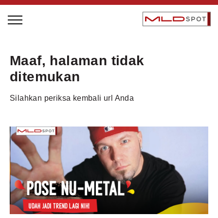
STAGE BUS JAZZ TOUR
Maaf, halaman tidak
LOCAL GREATNESS
ditemukan
INSPIRING PEOPLE
Silahkan periksa kembali url Anda
INSPIRING PRODUCTS
INSPIRING PLACES
INSPIRING COMMUNITIES
TRENDING
EVENTS
MLDPODCAST
VIDEOS