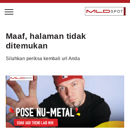
STAGE BUS JAZZ TOUR
Maaf, halaman tidak
LOCAL GREATNESS
ditemukan
INSPIRING PEOPLE
Silahkan periksa kembali url Anda
INSPIRING PRODUCTS
INSPIRING PLACES
INSPIRING COMMUNITIES
TRENDING
EVENTS
MLDPODCAST
VIDEOS