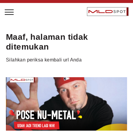
STAGE BUS JAZZ TOUR
Maaf, halaman tidak
LOCAL GREATNESS
ditemukan
INSPIRING PEOPLE
Silahkan periksa kembali url Anda
INSPIRING PRODUCTS
INSPIRING PLACES
INSPIRING COMMUNITIES
TRENDING
EVENTS
MLDPODCAST
VIDEOS