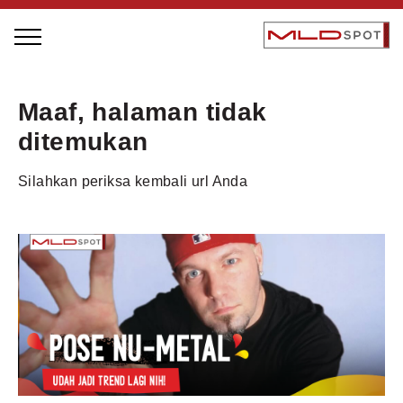
STAGE BUS JAZZ TOUR
Maaf, halaman tidak
LOCAL GREATNESS
ditemukan
INSPIRING PEOPLE
Silahkan periksa kembali url Anda
INSPIRING PRODUCTS
INSPIRING PLACES
INSPIRING COMMUNITIES
TRENDING
EVENTS
MLDPODCAST
VIDEOS