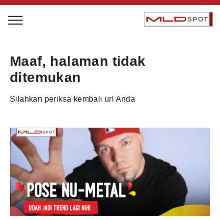
STAGE BUS JAZZ TOUR
Maaf, halaman tidak
LOCAL GREATNESS
ditemukan
INSPIRING PEOPLE
Silahkan periksa kembali url Anda
INSPIRING PRODUCTS
INSPIRING PLACES
INSPIRING COMMUNITIES
TRENDING
EVENTS
MLDPODCAST
VIDEOS