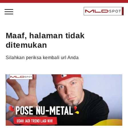
STAGE BUS JAZZ TOUR
Maaf, halaman tidak
LOCAL GREATNESS
ditemukan
INSPIRING PEOPLE
Silahkan periksa kembali url Anda
INSPIRING PRODUCTS
INSPIRING PLACES
INSPIRING COMMUNITIES
TRENDING
EVENTS
MLDPODCAST
VIDEOS