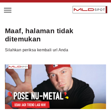
STAGE BUS JAZZ TOUR
Maaf, halaman tidak
LOCAL GREATNESS
ditemukan
INSPIRING PEOPLE
Silahkan periksa kembali url Anda
INSPIRING PRODUCTS
INSPIRING PLACES
INSPIRING COMMUNITIES
TRENDING
EVENTS
MLDPODCAST
VIDEOS