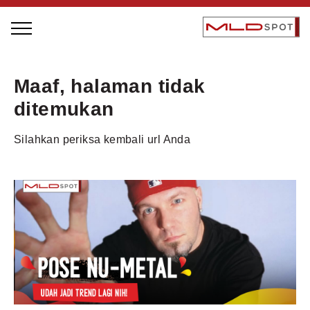
STAGE BUS JAZZ TOUR
Maaf, halaman tidak
LOCAL GREATNESS
ditemukan
INSPIRING PEOPLE
Silahkan periksa kembali url Anda
INSPIRING PRODUCTS
INSPIRING PLACES
INSPIRING COMMUNITIES
TRENDING
EVENTS
MLDPODCAST
VIDEOS