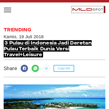
STAGE BUS JAZZ TOUR
TRENDING
LOCAL GREATNESS
Kamis, 19 Juli 2018
3 Pulau di Indonesia Jadi Deretan
INSPIRING PEOPLE
Pulau Terbaik Dunia Versi
INSPIRING PRODUCTS
Travel+Leisure
INSPIRING PLACES
INSPIRING COMMUNITIES
Share
Copy link
TRENDING
EVENTS
MLDPODCAST
VIDEOS