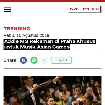
STAGE BUS JAZZ TOUR
TRENDING
LOCAL GREATNESS
Rabu, 15 Agustus 2018
Addie MS Rekaman di Praha Khusus
INSPIRING PEOPLE
untuk Musik Asian Games
INSPIRING PRODUCTS
INSPIRING PLACES
Share
Copy link
INSPIRING COMMUNITIES
TRENDING
EVENTS
MLDPODCAST
VIDEOS