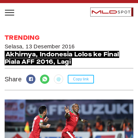
STAGE BUS JAZZ TOUR
TRENDING
LOCAL GREATNESS
Selasa, 13 Desember 2016
Akhirnya, Indonesia Lolos ke Final
INSPIRING PEOPLE
Piala AFF 2016, Lagi
INSPIRING PRODUCTS
INSPIRING PLACES
Share
Copy link
INSPIRING COMMUNITIES
TRENDING
EVENTS
MLDPODCAST
VIDEOS