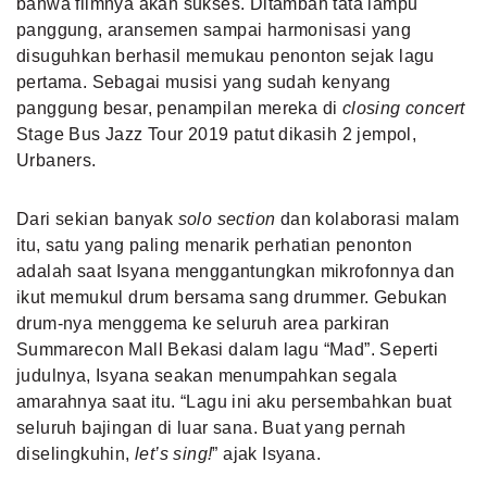
bahwa filmnya akan sukses. Ditambah tata lampu
panggung, aransemen sampai harmonisasi yang
disuguhkan berhasil memukau penonton sejak lagu
pertama. Sebagai musisi yang sudah kenyang
panggung besar, penampilan mereka di
closing concert
Stage Bus Jazz Tour 2019 patut dikasih 2 jempol,
Urbaners.
Dari sekian banyak
solo section
dan kolaborasi malam
itu, satu yang paling menarik perhatian penonton
adalah saat Isyana menggantungkan mikrofonnya dan
ikut memukul drum bersama sang drummer. Gebukan
drum-nya menggema ke seluruh area parkiran
Summarecon Mall Bekasi dalam lagu “Mad”. Seperti
judulnya, Isyana seakan menumpahkan segala
amarahnya saat itu. “Lagu ini aku persembahkan buat
seluruh bajingan di luar sana. Buat yang pernah
diselingkuhin,
let’s sing!
” ajak Isyana.