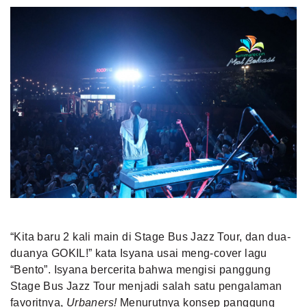
“Kita baru 2 kali main di Stage Bus Jazz Tour, dan dua-
duanya GOKIL!” kata Isyana usai meng-cover lagu
“Bento”. Isyana bercerita bahwa mengisi panggung
Stage Bus Jazz Tour menjadi salah satu pengalaman
favoritnya,
Urbaners!
Menurutnya konsep panggung