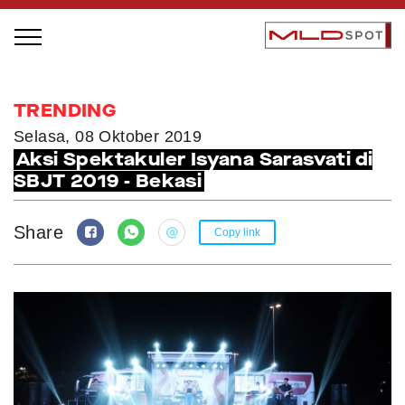
STAGE BUS JAZZ TOUR
TRENDING
LOCAL GREATNESS
Selasa, 08 Oktober 2019
Aksi Spektakuler Isyana Sarasvati di
INSPIRING PEOPLE
SBJT 2019 - Bekasi
INSPIRING PRODUCTS
INSPIRING PLACES
Share
Copy link
INSPIRING COMMUNITIES
TRENDING
EVENTS
MLDPODCAST
VIDEOS