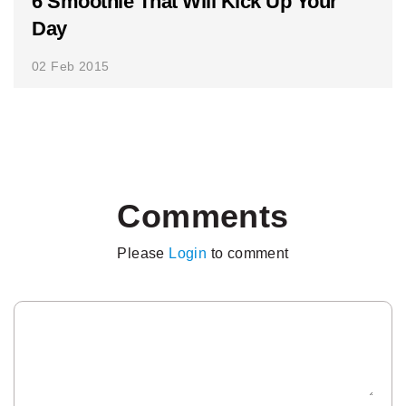
6 Smoothie That Will Kick Up Your
Day
02 Feb 2015
Comments
Please
Login
to comment