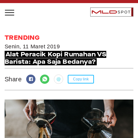
STAGE BUS JAZZ TOUR
TRENDING
LOCAL GREATNESS
Senin, 11 Maret 2019
Alat Peracik Kopi Rumahan VS
INSPIRING PEOPLE
Barista: Apa Saja Bedanya?
INSPIRING PRODUCTS
INSPIRING PLACES
Share
Copy link
INSPIRING COMMUNITIES
TRENDING
EVENTS
MLDPODCAST
VIDEOS