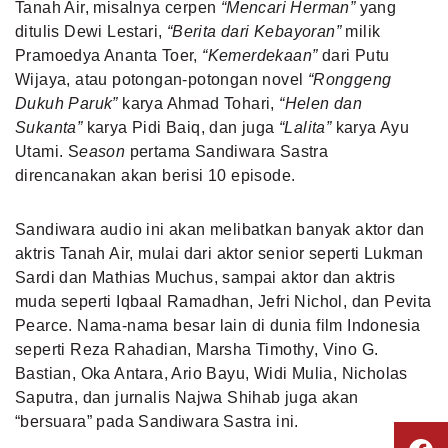
Tanah Air, misalnya cerpen
“Mencari Herman”
yang
ditulis Dewi Lestari,
“Berita dari Kebayoran”
milik
Pramoedya Ananta Toer,
“Kemerdekaan”
dari Putu
Wijaya, atau potongan-potongan novel
“Ronggeng
Dukuh Paruk”
karya Ahmad Tohari,
“Helen dan
Sukanta”
karya Pidi Baiq, dan juga
“Lalita”
karya Ayu
Utami. S
eason
pertama Sandiwara Sastra
direncanakan akan berisi 10 episode.
Sandiwara audio ini akan melibatkan banyak aktor dan
aktris Tanah Air, mulai dari aktor senior seperti Lukman
Sardi dan Mathias Muchus, sampai aktor dan aktris
muda seperti Iqbaal Ramadhan, Jefri Nichol, dan Pevita
Pearce. Nama-nama besar lain di dunia film Indonesia
seperti Reza Rahadian, Marsha Timothy, Vino G.
Bastian, Oka Antara, Ario Bayu, Widi Mulia, Nicholas
Saputra, dan jurnalis Najwa Shihab juga akan
“bersuara” pada Sandiwara Sastra ini.