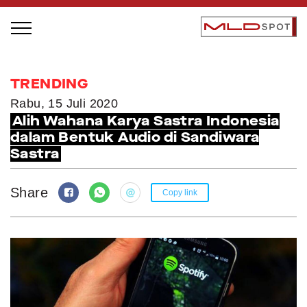
STAGE BUS JAZZ TOUR
TRENDING
LOCAL GREATNESS
Rabu, 15 Juli 2020
Alih Wahana Karya Sastra Indonesia
INSPIRING PEOPLE
dalam Bentuk Audio di Sandiwara
INSPIRING PRODUCTS
Sastra
INSPIRING PLACES
INSPIRING COMMUNITIES
Share
Copy link
TRENDING
EVENTS
MLDPODCAST
VIDEOS