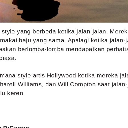
style yang berbeda ketika jalan-jalan. Mere
kai baju yang sama. Apalagi ketika jalan-ja
i seakan berlomba-lomba mendapatkan perhati
biasa.
imana style artis Hollywood ketika mereka jal
arell Williams, dan Will Compton saat jala
alu keren.
o DiCaprio