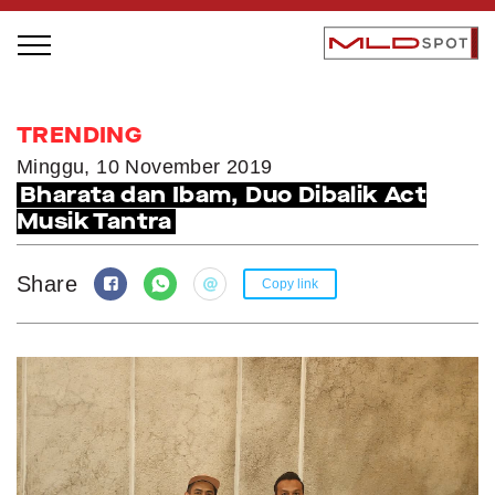
STAGE BUS JAZZ TOUR
TRENDING
LOCAL GREATNESS
Minggu, 10 November 2019
Bharata dan Ibam, Duo Dibalik Act
INSPIRING PEOPLE
Musik Tantra
INSPIRING PRODUCTS
INSPIRING PLACES
Share
Copy link
INSPIRING COMMUNITIES
TRENDING
EVENTS
MLDPODCAST
VIDEOS