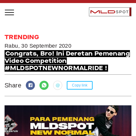
STAGE BUS JAZZ TOUR
TRENDING
LOCAL GREATNESS
Rabu, 30 September 2020
Congrats, Bro! Ini Deretan Pemenang
INSPIRING PEOPLE
Video Competition
INSPIRING PRODUCTS
#MLDSPOTNEWNORMALRIDE !
INSPIRING PLACES
INSPIRING COMMUNITIES
Share
Copy link
TRENDING
EVENTS
MLDPODCAST
VIDEOS