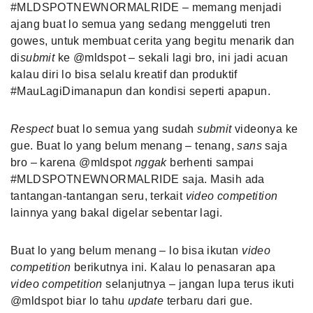
#MLDSPOTNEWNORMALRIDE – memang menjadi
ajang buat lo semua yang sedang menggeluti tren
gowes, untuk membuat cerita yang begitu menarik dan
di
submit
ke @mldspot – sekali lagi bro, ini jadi acuan
kalau diri lo bisa selalu kreatif dan produktif
#MauLagiDimanapun dan kondisi seperti apapun.
Respect
buat lo semua yang sudah
submit
videonya ke
gue. Buat lo yang belum menang – tenang,
sans
saja
bro – karena @mldspot
nggak
berhenti sampai
#MLDSPOTNEWNORMALRIDE saja. Masih ada
tantangan-tantangan seru, terkait
video competition
lainnya yang bakal digelar sebentar lagi.
Buat lo yang belum menang – lo bisa ikutan
video
competition
berikutnya ini. Kalau lo penasaran apa
video competition
selanjutnya – jangan lupa terus ikuti
@mldspot biar lo tahu
update
terbaru dari gue.