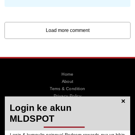
Load more comment
Home
About
Tems & Condition
Privacy Policy
×
Contact
Login ke akun
MLDSPOT
Login & kumpulin poinnya! Redeem rewards-nya yg bikin