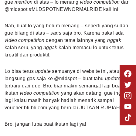
gue
mention
di atas – lo menang
video competition
dari
@mldspot #MLDSPOTNEWNORMALRIDE kali ini!
Nah, buat lo yang belum menang – seperti yang sudah
gue bilang di atas –
sans
saja bro. Karena bakal ada
video competition
dengan tema lainnya yang
nggak
kalah seru, yang
nggak
kalah memacu lo untuk terus
kreatif dan produktif.
Lo bisa terus
update
semuanya di website ini, atau
langsung gas saja ke @mldspot – buat tahu
update
terbaru dari gue. Bro, biar makin semangat lagi buat
ikutan
video competition
yang akan datang, gue ingetin
lagi kalau masih banyak hadiah menarik sampai
voucher blilbli.com yang bernilai JUTAAN RUPIAH!
Bro, jangan lupa buat ikutan lagi ya!