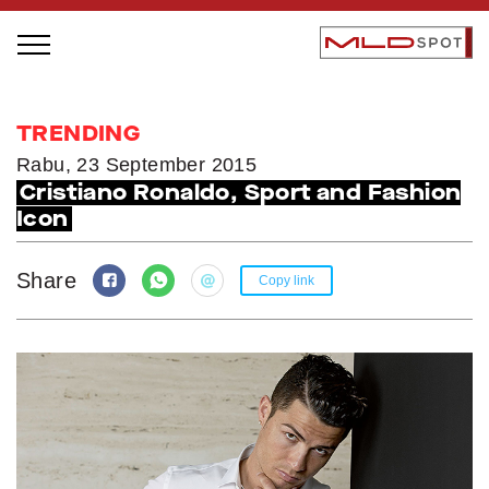
STAGE BUS JAZZ TOUR
TRENDING
LOCAL GREATNESS
Rabu, 23 September 2015
Cristiano Ronaldo, Sport and Fashion
INSPIRING PEOPLE
Icon
INSPIRING PRODUCTS
INSPIRING PLACES
Share
Copy link
INSPIRING COMMUNITIES
TRENDING
EVENTS
MLDPODCAST
VIDEOS