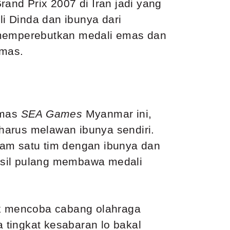
and Prix 2007 di Iran jadi yang
li Dinda dan ibunya dari
k memperebutkan medali emas dan
emas.
emas
SEA Games
Myanmar ini,
harus melawan ibunya sendiri.
lam satu tim dengan ibunya dan
hasil pulang membawa medali
tuk mencoba cabang olahraga
a tingkat kesabaran lo bakal