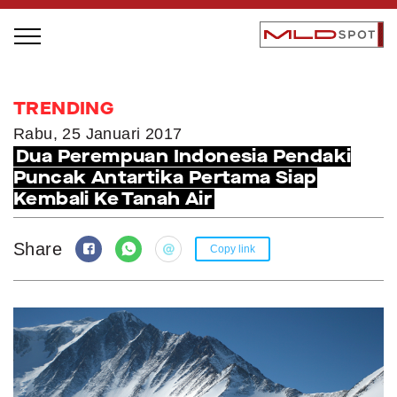
STAGE BUS JAZZ TOUR
TRENDING
LOCAL GREATNESS
Rabu, 25 Januari 2017
Dua Perempuan Indonesia Pendaki
INSPIRING PEOPLE
Puncak Antartika Pertama Siap
INSPIRING PRODUCTS
Kembali Ke Tanah Air
INSPIRING PLACES
INSPIRING COMMUNITIES
Share
Copy link
TRENDING
EVENTS
MLDPODCAST
VIDEOS