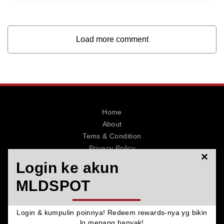
Load more comment
Home
About
Tems & Condition
Privacy Policy
×
Contact
Login ke akun
MLDSPOT
Login & kumpulin poinnya! Redeem rewards-nya yg bikin
© 2026 MLDSPOT. All Rights Reserved.
lo menang banyak!