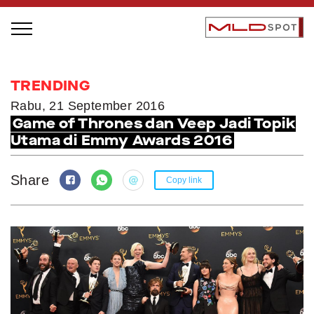
STAGE BUS JAZZ TOUR
TRENDING
LOCAL GREATNESS
Rabu, 21 September 2016
Game of Thrones dan Veep Jadi Topik
INSPIRING PEOPLE
Utama di Emmy Awards 2016
INSPIRING PRODUCTS
INSPIRING PLACES
Share
Copy link
INSPIRING COMMUNITIES
TRENDING
EVENTS
MLDPODCAST
VIDEOS