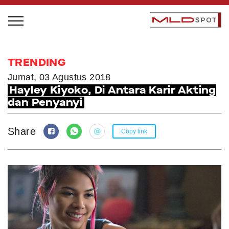
STAGE BUS JAZZ TOUR
TRENDING
LOCAL GREATNESS
Jumat, 03 Agustus 2018
Hayley Kiyoko, Di Antara Karir Akting
INSPIRING PEOPLE
dan Penyanyi
INSPIRING PRODUCTS
INSPIRING PLACES
Share
Copy link
INSPIRING COMMUNITIES
TRENDING
EVENTS
MLDPODCAST
VIDEOS