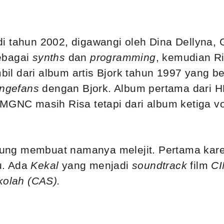
i tahun 2002, digawangi oleh Dina Dellyna,
ebagai
synths
dan
programming
, kemudian R
l dari album artis Bjork tahun 1997 yang b
ngefans
dengan Bjork. Album pertama dari
MGNC masih Risa tetapi dari album ketiga vo
ung membuat namanya melejit. Pertama kare
tu. Ada
Kekal
yang menjadi
soundtrack
film
CI
kolah (CAS).