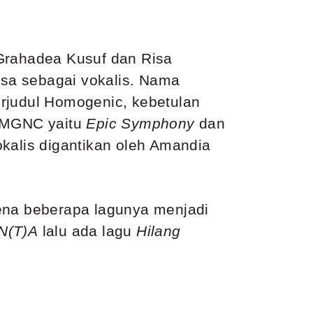
 Grahadea Kusuf dan Risa
isa sebagai vokalis. Nama
erjudul Homogenic, kebetulan
 HMGNC yaitu
Epic Symphony
dan
kalis digantikan oleh Amandia
na beberapa lagunya menjadi
N(T)A
lalu ada lagu
Hilang