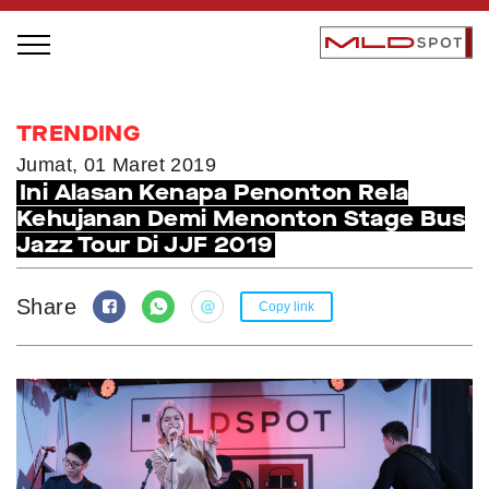
STAGE BUS JAZZ TOUR
TRENDING
LOCAL GREATNESS
Jumat, 01 Maret 2019
Ini Alasan Kenapa Penonton Rela
INSPIRING PEOPLE
Kehujanan Demi Menonton Stage Bus
INSPIRING PRODUCTS
Jazz Tour Di JJF 2019
INSPIRING PLACES
INSPIRING COMMUNITIES
Share
Copy link
TRENDING
EVENTS
MLDPODCAST
VIDEOS