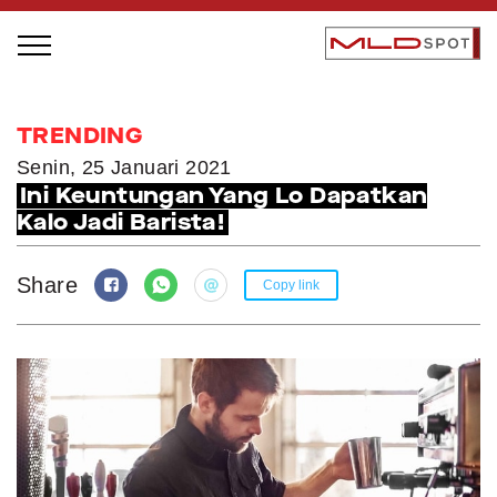
STAGE BUS JAZZ TOUR
TRENDING
LOCAL GREATNESS
Senin, 25 Januari 2021
Ini Keuntungan Yang Lo Dapatkan
INSPIRING PEOPLE
Kalo Jadi Barista!
INSPIRING PRODUCTS
INSPIRING PLACES
Share
Copy link
INSPIRING COMMUNITIES
TRENDING
EVENTS
MLDPODCAST
VIDEOS