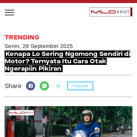
STAGE BUS JAZZ TOUR
TRENDING
LOCAL GREATNESS
Senin, 29 September 2025
Kenapa Lo Sering Ngomong Sendiri di
INSPIRING PEOPLE
Motor? Ternyata Itu Cara Otak
INSPIRING PRODUCTS
Ngerapiin Pikiran
INSPIRING PLACES
INSPIRING COMMUNITIES
Share
Copy link
TRENDING
EVENTS
MLDPODCAST
VIDEOS