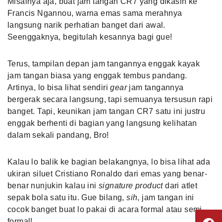
Misalnya aja, buat jam tangan CR7 yang dikasih ke
Francis Ngannou, warna emas sama merahnya
langsung narik perhatian banget dari awal.
Seenggaknya, begitulah kesannya bagi gue!
Terus, tampilan depan jam tangannya enggak kayak
jam tangan biasa yang enggak tembus pandang.
Artinya, lo bisa lihat sendiri
gear
jam tangannya
bergerak secara langsung, tapi semuanya tersusun rapi
banget. Tapi, keunikan jam tangan CR7 satu ini justru
enggak berhenti di bagian yang langsung kelihatan
dalam sekali pandang, Bro!
Kalau lo balik ke bagian belakangnya, lo bisa lihat ada
ukiran siluet Cristiano Ronaldo dari emas yang benar-
benar nunjukin kalau ini
signature product
dari atlet
sepak bola satu itu. Gue bilang,
sih
, jam tangan ini
cocok banget buat lo pakai di acara formal atau semi-
formal!