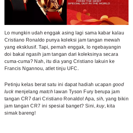
MLDPOINTS
SEARCH
Lo mungkin udah enggak asing lagi sama kabar kalau
Cristiano Ronaldo punya koleksi jam tangan mewah
yang eksklusif. Tapi, pernah enggak, lo ngebayangin
doi bakal ngasih jam tangan dari koleksinya secara
cuma-cuma? Nah, itu dia yang Cristiano lakuin ke
Francis Ngannou, atlet tinju UFC.
Petinju kelas berat satu ini dapat hadiah ucapan
good
luck
menjelang
match
lawan Tyson Fury berupa jam
tangan CR7 dari Cristiano Ronaldo! Apa,
sih
, yang bikin
jam tangan CR7 ini spesial banget? Sini,
kuy
, kita
simak bareng!