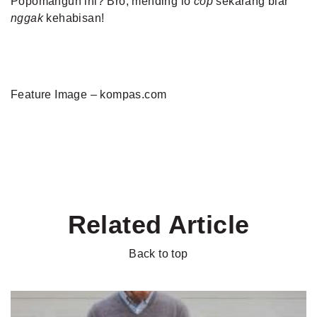
Popomangun ini? Bro, mending lo
cop
sekarang biar
nggak
kehabisan!
Feature Image – kompas.com
Related Article
Back to top