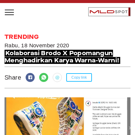
STAGE BUS JAZZ TOUR
TRENDING
LOCAL GREATNESS
Rabu, 18 November 2020
Kolaborasi Brodo X Popomangun
INSPIRING PEOPLE
Menghadirkan Karya Warna-Warni!
INSPIRING PRODUCTS
INSPIRING PLACES
Share
Copy link
INSPIRING COMMUNITIES
TRENDING
EVENTS
MLDPODCAST
VIDEOS