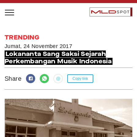
STAGE BUS JAZZ TOUR
TRENDING
LOCAL GREATNESS
Jumat, 24 November 2017
Lokananta Sang Saksi Sejarah
INSPIRING PEOPLE
Perkembangan Musik Indonesia
INSPIRING PRODUCTS
INSPIRING PLACES
Share
Copy link
INSPIRING COMMUNITIES
TRENDING
EVENTS
MLDPODCAST
VIDEOS